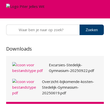
Gratis lesmateriaal
Ongevallen- en aansprakelijkheidsverzeker
Ouderbijdrage
Zoeken
Locaties
!mpulse
Downloads
!mpulse Kollum
De Brêge
Excursies-Stedelijk-
Gymnasium-20250922.pdf
Dalton Dokkum
Overzicht-bijkomende-kosten-
De Dyk
Stedelijk-Gymnasium-
ISK
20250619.pdf
Leeuwarder Lyceum
Montessori High School